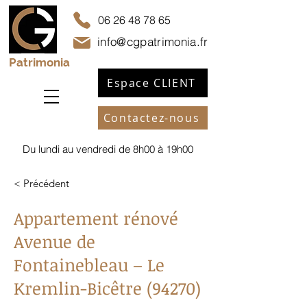
06 26 48 78 65
info@cgpatrimonia.fr
Patrimonia
Espace CLIENT
Contactez-nous
Du lundi au vendredi de 8h00 à 19h00
< Précédent
Appartement rénové
Avenue de
Fontainebleau – Le
Kremlin-Bicêtre (94270)