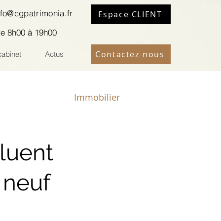
nfo@cgpatrimonia.fr
Espace CLIENT
de 8h00 à 19h00
Contactez-nous
cabinet
Actus
Immobilier
luent
e neuf