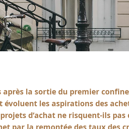
 après la sortie du premier confin
évoluent les aspirations des ache
projets d’achat ne risquent-ils pas 
net par la remontée des taux des cr