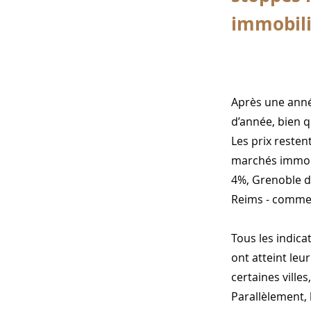
immobili
Après une année
d’année, bien q
Les prix resten
marchés immobi
4%, Grenoble de
Reims - commen
Tous les indic
ont atteint leu
certaines ville
Parallèlement, 