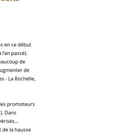
es en ce début
 l’an passé).
 Beaucoup de
 augmenter de
s - La Rochelle,
 les promoteurs
s). Dans
lvérisés…
t de la hausse