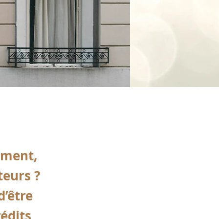
ement,
teurs ?
d’être
édits