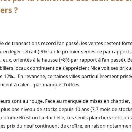
ers ?
 de transactions record l’an passé, les ventes restent fort
u’en léger retrait (-9% sur le premier semestre par rapport à
t, eux, orientés à la hausse (+8% par rapport à l’an passé).
liers locaux continuent de s’apprécier : Nice voit ses prix
 12%... En revanche, certaines villes particulièrement prisée
cent à caler… par manque d’offres.
ateurs sont au rouge. Face au manque de mises en chantier,
r plus bas niveau de stocks depuis 10 ans (7,7 mois de stock
s, comme Brest ou La Rochelle, ces seuils planchers sont pu
les prix du neuf continuent de croître, en raison notammen