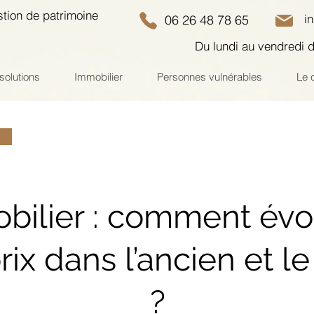
stion de patrimoine
i
06 26 48 78 65
Du lundi au vendredi 
solutions
Immobilier
Personnes vulnérables
Le 
bilier : comment évo
rix dans l’ancien et l
?