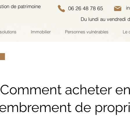
stion de patrimoine
i
06 26 48 78 65
Du lundi au vendredi 
solutions
Immobilier
Personnes vulnérables
Le 
Comment acheter e
mbrement de propri