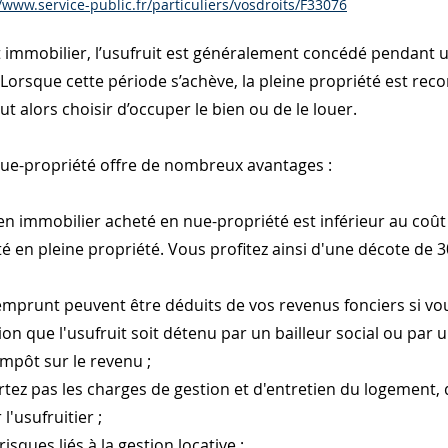
/www.service-public.fr/particuliers/vosdroits/F33076
t immobilier, l’usufruit est généralement concédé pendant u
 Lorsque cette période s’achève, la pleine propriété est reco
ut alors choisir d’occuper le bien ou de le louer.
nue-propriété offre de nombreux avantages :
en immobilier acheté en nue-propriété est inférieur au coût
é en pleine propriété. Vous profitez ainsi d'une décote de 3
emprunt peuvent être déduits de vos revenus fonciers si vo
tion que l'usufruit soit détenu par un bailleur social ou par u
impôt sur le revenu ;
ez pas les charges de gestion et d'entretien du logement, 
l'usufruitier ;
risques liés à la gestion locative ;