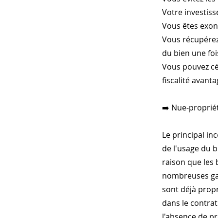
Votre investiss
Vous êtes exoné
Vous récupérez
du bien une fo
Vous pouvez céd
fiscalité avant
➡️ Nue-propriét
Le principal in
de l'usage du 
raison que les
nombreuses gara
sont déjà propr
dans le contrat
l'absence de pr