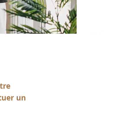
l
tre
ctuer un