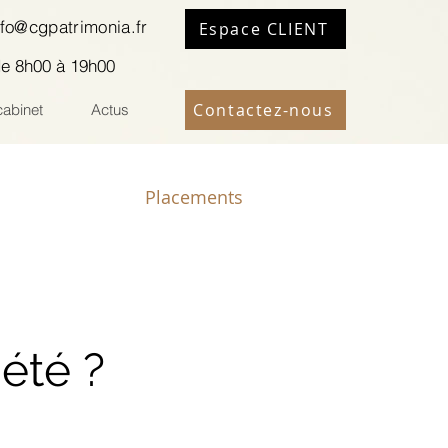
nfo@cgpatrimonia.fr
Espace CLIENT
de 8h00 à 19h00
Contactez-nous
cabinet
Actus
Placements
n
été ?