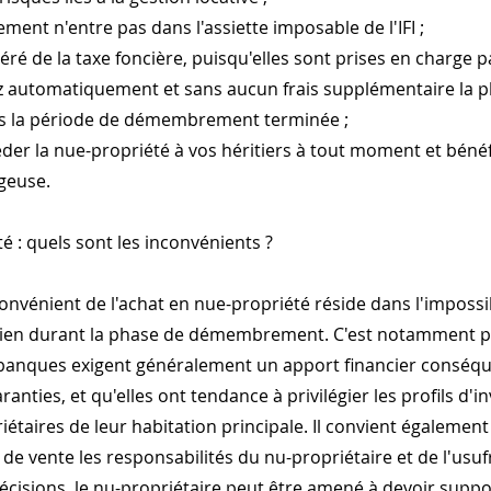
ement n'entre pas dans l'assiette imposable de l'IFI ;
ré de la taxe foncière, puisqu'elles sont prises en charge par
 automatiquement et sans aucun frais supplémentaire la pl
is la période de démembrement terminée ;
er la nue-propriété à vos héritiers à tout moment et bénéf
ageuse.
é : quels sont les inconvénients ?
convénient de l'achat en nue-propriété réside dans l'impossib
bien durant la phase de démembrement. C'est notamment p
 banques exigent généralement un apport financier conséqu
nties, et qu'elles ont tendance à privilégier les profils d'i
iétaires de leur habitation principale. Il convient égalemen
 de vente les responsabilités du nu-propriétaire et de l'usufr
écisions, le nu-propriétaire peut être amené à devoir supp