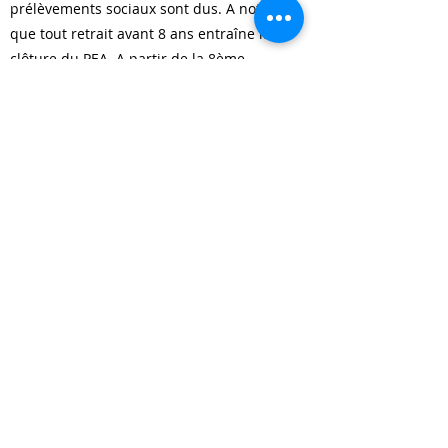
prélèvements sociaux sont dus. A noter
que tout retrait avant 8 ans entraîne la
clôture du PEA. A partir de la 8ème
année suivant l’ouverture du plan, la
sortie en capital ou en rente n’entraîne
plus la clôture du PEA mais il n’est
cependant plus possible d’effectuer de
nouveaux versements.
A quelles performances s’attendre avec
un PEA ?
​Les marchés sont parfois capricieux.
Mais donner votre PEA en gestion à des
professionnel vous permettra d’avoir plus
de sérénité. Les performances sont
souvent au rendez vous.
Pour votre information, en 2008, même